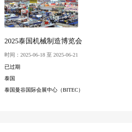
2025泰国机械制造博览会
时间：2025-06-18 至 2025-06-21
已过期
泰国
泰国曼谷国际会展中心（BITEC）