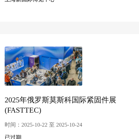
2025年俄罗斯莫斯科国际紧固件展
(FASTTEC)
时间：2025-10-22 至 2025-10-24
已过期