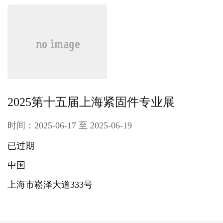
2025第十五届上海紧固件专业展
时间：2025-06-17 至 2025-06-19
已过期
中国
上海市崧泽大道333号