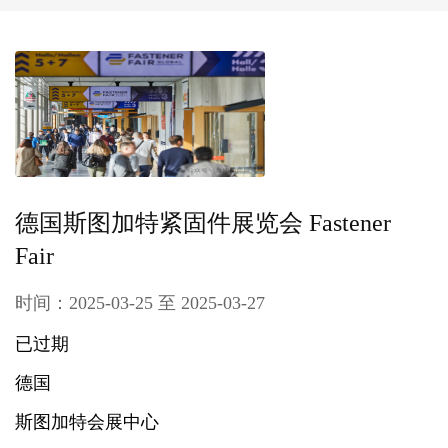
德国斯图加特紧固件展览会 Fastener
Fair
时间：2025-03-25 至 2025-03-27
已过期
德国
斯图加特会展中心