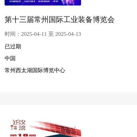
第十三届常州国际工业装备博览会
时间：2025-04-11 至 2025-04-13
已过期
中国
常州西太湖国际博览中心