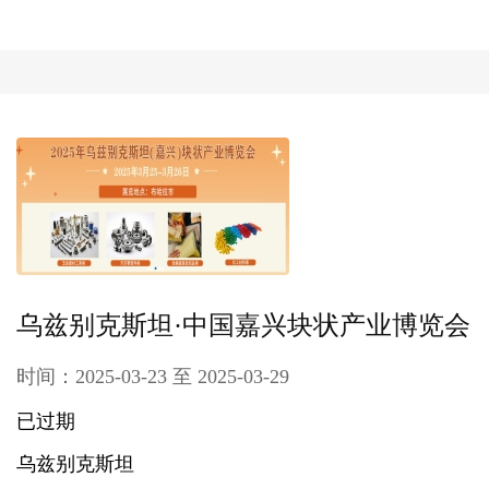
乌兹别克斯坦·中国嘉兴块状产业博览会
时间：2025-03-23 至 2025-03-29
已过期
乌兹别克斯坦