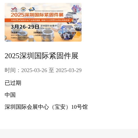
2025深圳国际紧固件展
时间：2025-03-26 至 2025-03-29
已过期
中国
深圳国际会展中心（宝安）10号馆