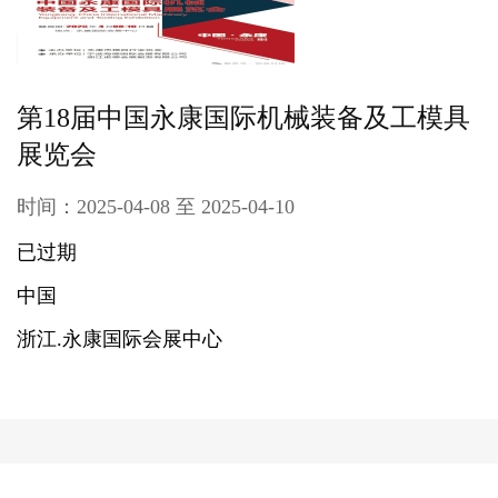
第18届中国永康国际机械装备及工模具
展览会
时间：2025-04-08 至 2025-04-10
已过期
中国
浙江.永康国际会展中心