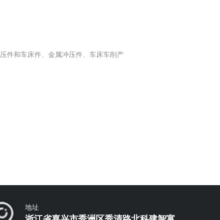
冲压件和车床件、金属冲压件、车床车削产
地址
浙江省嘉兴市秀洲区秀清路北科建智富