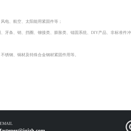
、风电、航空、太阳能用紧固件等；
圈、牙条、销、挡圈、铆接类、膨胀类、锚固系统、
DIY产品、非标准件
、不锈钢、铜材及特殊合金钢材紧固件用等。
EMAIL
fastener@jgjzh.com