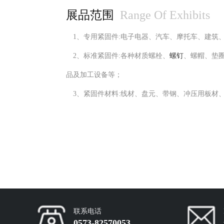
展品范围
Range Of Exhibits
1、
专用紧固件
:
电子电器、汽车、摩托车、建筑
2、
标准紧固件
:
各种材质螺栓、
螺钉
、螺帽、垫
品及加工设备等；
3、
紧固件材料
:
线材、盘元、带钢、冲压用板材
联系电话
0573-82570053