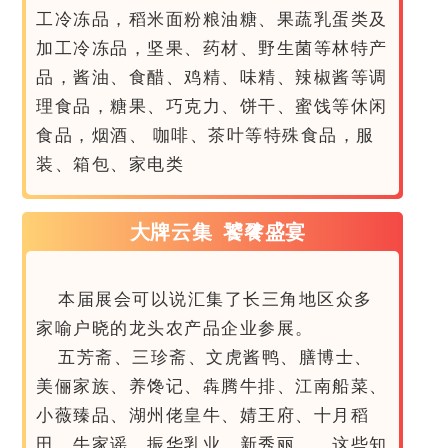
工冷冻品，稻米面粉粮油糖、果蔬乳蛋类及
加工冷冻品，坚果、药材、野生菌等林特产
品，酱油、食醋、鸡精、味精、辣椒酱等调
理食品，糖果、巧克力、饼干、蜜饯等休闲
食品，烟酒、 咖啡、茶叶等特殊食品，服
装、箱包、家电类
大牌云集 饕餮盛宴
本届展会可以说汇集了长三角地区众多
家喻户晓的龙头农产品企业参展。
五芳斋、三珍斋、文虎酱鸭、膳博士、
美俪家族、养馋记、犇腾牛排、江南船菜、
小薇臻品、湖州佬皇牛、婧王府、十月稻
田、牛家谣、振华乳业、
新秀丽
……这些知