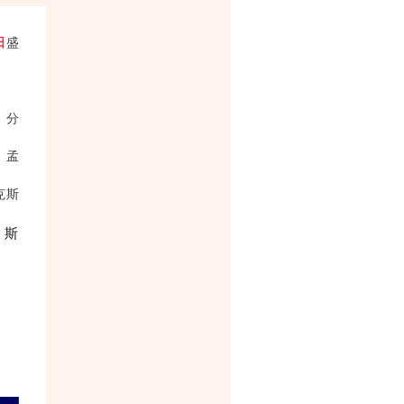
日
盛
，分
、孟
克斯
、斯
。