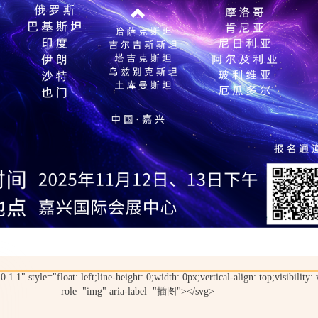
 1" style="float: left;line-height: 0;width: 0px;vertical-align: top;visibility: 
role="img" aria-label="插图"></svg>