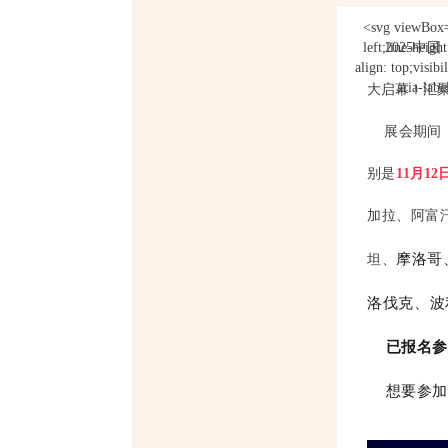
<svg viewBox="
left;line-heigh
2025中
align: top;visibi
aria-la
大启幕！汇
展会期间
别是
11月1
加拉、阿富
摩
洛哥
坦、
洛伐克、波
已报名参
想要参加