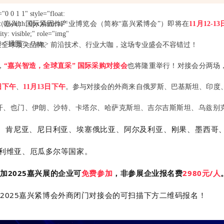
0 0 1 1" style="float:
t: 0;width: 0px;vertical-
国（嘉兴）国际紧固件产业博览会（简称“嘉兴紧博会”）即将在
11月12-13
lity: visible;" role="img"
bel="插图"></svg>
聚全球顶尖品牌、前沿技术、行业大咖，这场专业盛会不容错过！
，
“嘉兴智造，全球直采” 国际采购对接会
也将隆重举行！对接会分两场
2日下午
、
11月13日下午
。参与对接会的外商来自俄罗斯、巴基斯坦、印度
汗、也门、伊朗、沙特、卡塔尔、哈萨克斯坦、吉尔吉斯斯坦、乌兹别
、肯尼亚、尼日利亚、埃塞俄比亚、
阿尔及利亚
、刚果、墨西哥
利维亚、厄瓜多尔等国家。
加2025嘉兴展的企业可
免费参加
，非参展企业报名费
2980元/人
2025嘉兴紧博会外商闭门对接会的可扫描下方二维码报名！