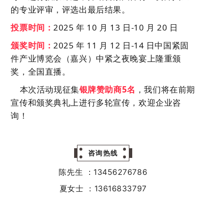
的专
业评审，评选出最后结果。
投票时间：
2025
年
10
月
13 日-10
月
20 日
颁奖时间：
2025
年
11
月
12 日-14 日中国紧固
件产业
博
览会（嘉兴）中紧之夜晚宴上隆重颁
奖，全
国直播
。
本次活动现征集
银牌赞助商5名
，我们将在前期
宣传和颁奖典礼上进行多轮宣传，欢迎企业咨
询！
咨询热线
陈先生 ：13456276786
夏女士 ：13616833797