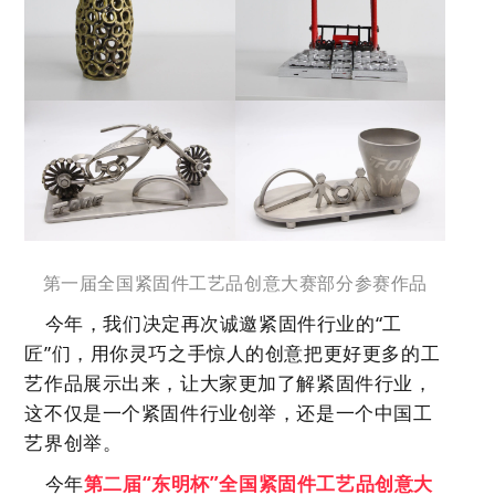
第一届全国紧固件工艺品创意大赛部分参赛作品
今年，我们决定再次
诚邀
紧固件行业的
“工
匠”们，
用你灵巧之手惊人的创意
把更好更多的
工
艺
作品展示出来，让大家更加了解紧固件行业，
这不仅是一个
紧固件
行业
创举
，还是一个
中国工
艺界
创
举。
今年
第二届
“东明杯”全国紧固件工艺品创意大