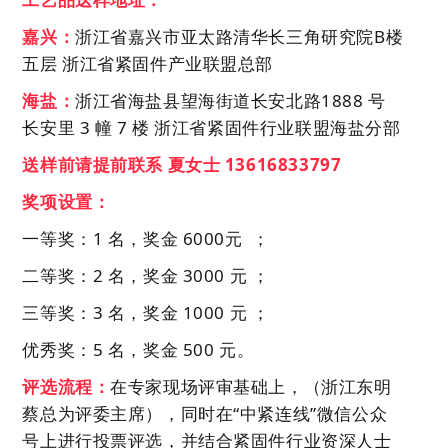
嘉兴：
浙江
省
嘉兴市亚太路清华长三角研究院
B楼
五层 浙江省紧固件产业联盟总部
海盐：
浙江省海盐县望海街道长安北路
1888 号
长安里 3 幢 7 楼 浙江省紧固件行业联盟海盐分部
送样前请提前联系 夏女
士
13616833797
奖项设置：
一等奖：
1
名，奖金
6000元
；
二等奖：
2
名，奖金
3000
元
；
三等奖：
3
名，奖金
1000
元
；
优秀奖
：
5 名，
奖金
500
元
。
评选流程：
在专家现场评审基础上，
（
浙江东明
蔡总为评委主席），
同时在
“
中紧连线
”
微信公众
号上进行投票评选，并结合紧固件行业资深人士