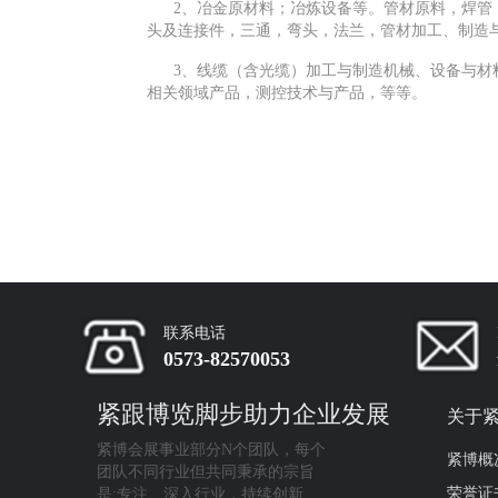
2、冶金原材料；冶炼设备等。管材原料，焊管
头及连接件，三通，弯头，法兰，管材加工、制造
3、线缆（含光缆）加工与制造机械、设备与材
相关领域产品，测控技术与产品，等等。
联系电话
0573-82570053
紧跟博览脚步助力企业发展
关于
紧博会展事业部分N个团队，每个
紧博概
团队不同行业但共同秉承的宗旨
荣誉证
是:专注、深入行业，持续创新、