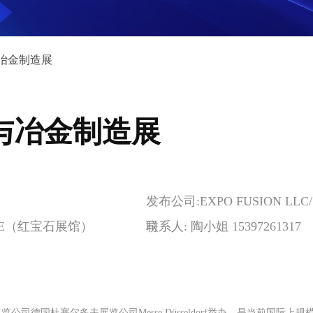
冶金制造展
与冶金制造展
发布公司:EXPO FUSION 
RE（红宝石展馆）
司
联系人: 陶小姐 15397261317
公司德国杜塞尔多夫展览公司Messe Düsseldorf举办，是当前国