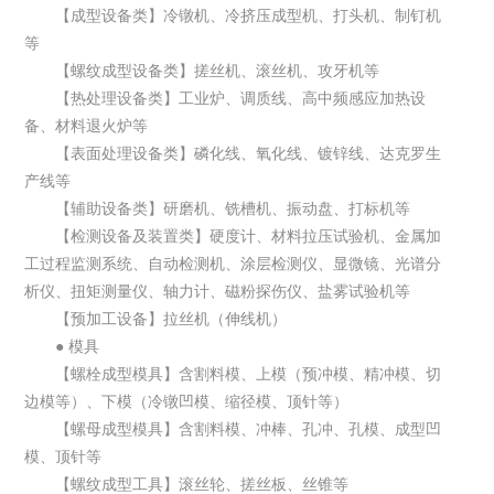
【成型设备类】冷镦机、冷挤压成型机、打头机、制钉机
等
【螺纹成型设备类】搓丝机、滚丝机、攻牙机等
【热处理设备类】工业炉、调质线、高中频感应加热设
备、材料退火炉等
【表面处理设备类】磷化线、氧化线、镀锌线、达克罗生
产线等
【辅助设备类】研磨机、铣槽机、振动盘、打标机等
【检测设备及装置类】硬度计、材料拉压试验机、金属加
工过程监测系统、自动检测机、涂层检测仪、显微镜、光谱分
析仪、扭矩测量仪、轴力计、磁粉探伤仪、盐雾试验机等
【预加工设备】拉丝机（伸线机）
● 模具
【螺栓成型模具】含割料模、上模（预冲模、精冲模、切
边模等）、下模（冷镦凹模、缩径模、顶针等）
【螺母成型模具】含割料模、冲棒、孔冲、孔模、成型凹
模、顶针等
【螺纹成型工具】滚丝轮、搓丝板、丝锥等