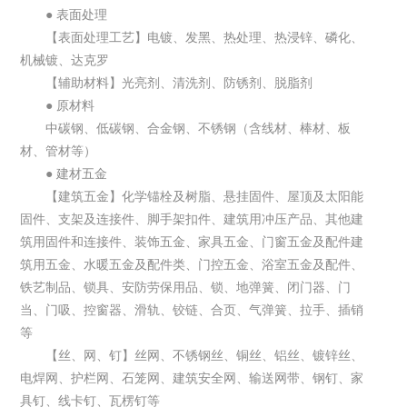
● 表面处理
【表面处理工艺】电镀、发黑、热处理、热浸锌、磷化、
机械镀、达克罗
【辅助材料】光亮剂、清洗剂、防锈剂、脱脂剂
● 原材料
中碳钢、低碳钢、合金钢、不锈钢（含线材、棒材、板
材、管材等）
● 建材五金
【建筑五金】化学锚栓及树脂、悬挂固件、屋顶及太阳能
固件、支架及连接件、脚手架扣件、建筑用冲压产品、其他建
筑用固件和连接件、装饰五金、家具五金、门窗五金及配件建
筑用五金、水暖五金及配件类、门控五金、浴室五金及配件、
铁艺制品、锁具、安防劳保用品、锁、地弹簧、闭门器、门
当、门吸、控窗器、滑轨、铰链、合页、气弹簧、拉手、插销
等
【丝、网、钉】丝网、不锈钢丝、铜丝、铝丝、镀锌丝、
电焊网、护栏网、石笼网、建筑安全网、输送网带、钢钉、家
具钉、线卡钉、瓦楞钉等