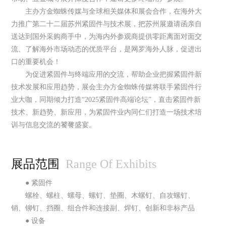
主办方金蜘蛛传媒与全球相关媒体和展会合作，在海外大
力推广第二十二届苏州紧固件与技术展，把苏州展邀请函亲自
送达到国外采购商手中，为海内外参观商提供零距离面对面交
流、了解海外市场动态的优质平台，是网罗海外人脉，促进出
口的重要机会！
为促进紧固件与终端应用的交流，帮助企业把握紧固件新
技术发展和应用趋势，展会主办方金蜘蛛传媒将联手紧固件行
业大咖，同期倾力打造
“2025紧固件高端论坛”，直击紧固件新
技术、新趋势、新应用，为紧固件业内同仁们打造一场技术培
训与信息交流的饕餮盛宴。
展品范围
Range Of Exhibits
● 紧固件
螺栓、螺柱、螺母、螺钉、垫圈、木螺钉、自攻螺钉、
销、铆钉、挡圈、组合件和连接副、焊钉、创新和非标产品
● 设备